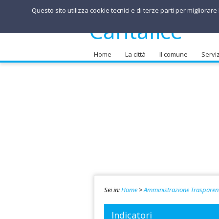
Questo sito utilizza cookie tecnici e di terze parti per migliorar
Comune di
Cantalice
Home
La città
Il comune
Serviz
Sei in:
Home
>
Amministrazione Trasparen
Indicatori