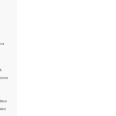
iva
i
izione
itico
tivi