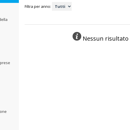
Filtra per anno:
della
Nessun risultato
mprese
ione