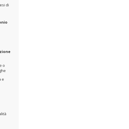
esi di
onio
azione
e o
oghe
a e
lità