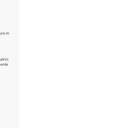
ure in
atrici
mente