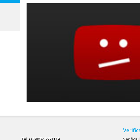
Verific
Tel. (+39)0746653119
Verifica 