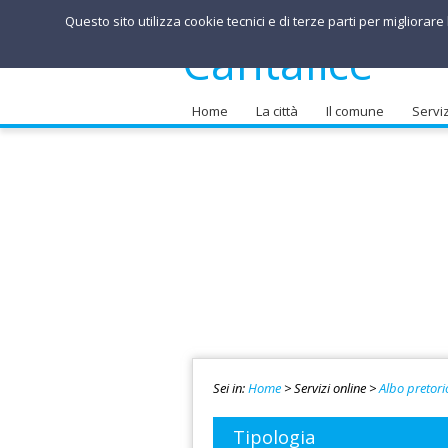
Questo sito utilizza cookie tecnici e di terze parti per migliorar
Comune di
Cantalice
Home
La città
Il comune
Serviz
Sei in:
Home
>
Servizi online >
Albo pretori
Tipologia