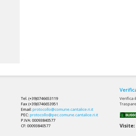
Verific
Tel. (+39)0746653119
Verifica 
Fax (+39)0746653951
Traspare
Email:
protocollo@comune.cantalice.ri.it
PEC:
protocollo@pec.comune.cantalice.ri.it
P.IVA: 00093840577
Visite
CF: 00093840577