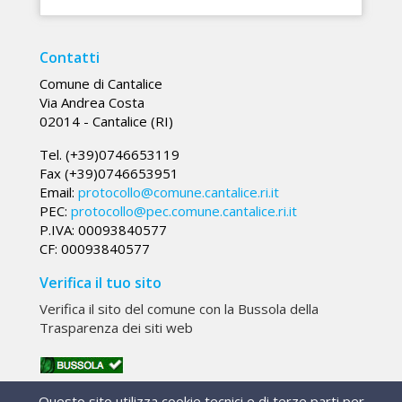
Contatti
Comune di Cantalice
Via Andrea Costa
02014 - Cantalice (RI)
Tel. (+39)0746653119
Fax (+39)0746653951
Email:
protocollo@comune.cantalice.ri.it
PEC:
protocollo@pec.comune.cantalice.ri.it
P.IVA: 00093840577
CF: 00093840577
Verifica il tuo sito
Verifica il sito del comune con la Bussola della
Trasparenza dei siti web
133387
Visite:
Questo sito utilizza cookie tecnici e di terze parti per